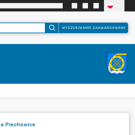
TRAST DLA OSÓB SŁABOWIDZĄCYCH
PL
WYSZUKIWANIE ZAAWANSOWANE
ta Piechowice