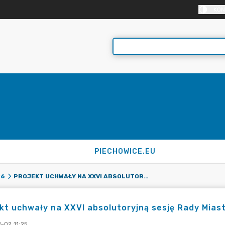
KON
PIECHOWICE.EU
PROJEKT UCHWAŁY NA XXVI ABSOLUTORYJNĄ SESJĘ RADY MIASTA PIECHOWICE
26
kt uchwały na XXVI absolutoryjną sesję Rady Mias
-02 11:25