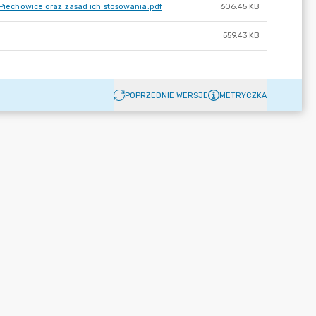
 Piechowice oraz zasad ich stosowania.pdf
606.45 KB
559.43 KB
POPRZEDNIE WERSJE
METRYCZKA