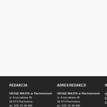
REDAKCJA
ADRES REDAKCJI
URZĄD MIASTA w Piechowicach
URZĄD MIASTA w Piechowicach
M
ul. Kryształowa 49
ul. Kryształowa 49
R
58-573 Piechowice
58-573 Piechowice
S
tel. 075/ 75-48-900
tel. 075/ 75-48-900