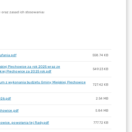
ufania.pdf
558.74 KB
kiej Piechowice za rok 2025 wraz ze
549.23 KB
iej Piechowice za 2025 rok.pdf
rium z wykonania budżetu Gminy Miejskiej Piechowice
727.42 KB
026.pdf
2.54 MB
echowice.pdf
5.84 MB
owice, powołania tej Rady.pdf
777.72 KB