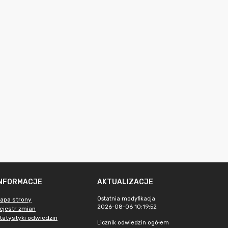
INFORMACJE
AKTUALIZACJE
Ostatnia modyfikacja
apa strony
2026-08-06 10:19:52
ejestr zmian
tatystyki odwiedzin
Licznik odwiedzin ogółem