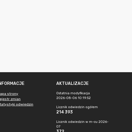
INFORMACJE
AKTUALIZACJE
Ostatnia modyfikacja
apa strony
2026-08-06 10:19:52
ejestr zmian
tatystyki odwiedzin
Licznik odwiedzin ogółem
214 393
Licznik odwiedzin w m-cu 2026-
07
372