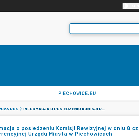
KON
PIECHOWICE.EU
INFORMACJA O POSIEDZENIU KOMISJI REWIZYJNEJ W DNIU 8 CZERWCA 2026 ROKU O GODZINIE 8:00 W SALI KONFERENCYJNEJ URZĘDU MIASTA W PIECHOWICACH
2026 ROK
macja o posiedzeniu Komisji Rewizyjnej w dniu 8 cz
rencyjnej Urzędu Miasta w Piechowicach