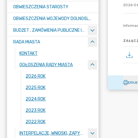
2026-06
OBWIESZCZENIA STAROSTY
OBWIESZCZENIA WOJEWODY DOLNOŚLĄSKIEGO, MARSZAŁKA DOLNOŚLĄSKIEGO, MINISTRA ROZWOJU I TECHNOLOGII
BUDŻET , ZAMÓWIENIA PUBLICZNE I PRZETARGI
ZAŁĄCZ
RADA MIASTA
KONTAKT
OGŁOSZENIA RADY MIASTA
2026 ROK
DRUK
2025 ROK
2024 ROK
2023 ROK
2022 ROK
INTERPELACJE, WNIOSKI, ZAPYTANIA RADNYCH