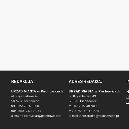
REDAKCJA
ADRES REDAKCJI
URZĄD MIASTA w Piechowicach
URZĄD MIASTA w Piechowicach
M
ul. Kryształowa 49
ul. Kryształowa 49
R
58-573 Piechowice
58-573 Piechowice
S
tel. 075/ 75-48-900
tel. 075/ 75-48-900
fax. 075/ 76-12-274
fax. 075/ 76-12-274
e-mail:
sekretariat@piechowice.pl
e-mail:
sekretariat@piechowice.pl